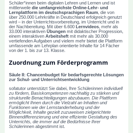
Schüler*innen beim digitalen Lehren und Lernen und ist
mittlerweile
die umfangreichste Online-Lehr- und
Lernplattform im deutschsprachigen Raum
, die von
über 250.000 Lehrkräfte in Deutschland erfolgreich genutzt
wird – in der Unterrichtsvorbereitung, im Unterricht und in
der Nachbereitung. Mit über 6.600
Lernvideos
, mehr als
33.000 interaktiven
Übungen
mit didaktischer Progression,
einem interaktiven
Arbeitsheft
mit mehr als 30.000
vertiefenden Aufgaben und vielem mehr bietet die Plattform
umfassende am Lehrplan orientierte Inhalte für 14 Fächer
von der 1. bis zur 13. Klasse.
Zuordnung zum Förderprogramm
Säule II: Chancenbudget für bedarfsgerechte Lösungen
zur Schul- und Unterrichtsentwicklung
sofatutor unterstützt Sie dabei, Ihre Schüler
innen individuell
zu fördern, Basiskompetenzen nachhaltig zu stärken und
strukturelle Benachteiligungen abzubauen. Die Plattform
ermöglicht Ihnen durch die Vielzahl an Inhalten und
Funktionen wie der Lernstanderhebung und der
Möglichkeit, Inhalte gezielt zuzuweisen zielgerichtete
Binnendifferenzierung und eine effiziente Gestaltung des
Unterrichts, die immer auf die Bedürfnisse Ihrer
Schüler
innen abgestimmt ist.