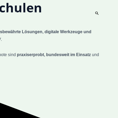
Schulen
Suchen
Angebote
Säule I
Säule II
Säule III
isbewährte Lösungen, digitale Werkzeuge und
.
bote sind
praxiserprobt, bundesweit im Einsatz
und