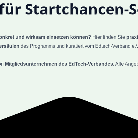
für Startchancen-
Startseite
Blog
Sozialindex
konkret und wirksam einsetzen können?
Hier finden Sie
prax
dersäulen
des Programms und kuratiert vom Edtech-Verband e.V
von
Mitgliedsunternehmen des EdTech-Verbandes.
Alle Ange