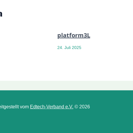
a
platform3L
24. Juli 2025
itgestellt vom
Edtech-Verband e.V.
© 2026