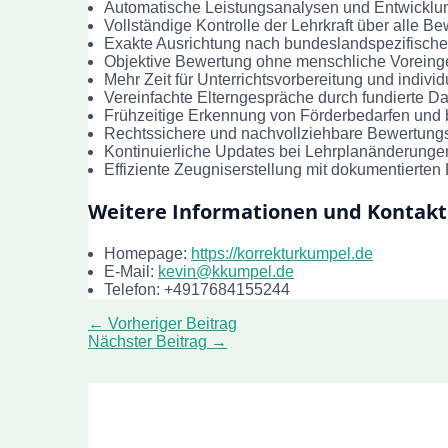
Automatische Leistungsanalysen und Entwicklun
Vollständige Kontrolle der Lehrkraft über alle 
Exakte Ausrichtung nach bundeslandspezifisch
Objektive Bewertung ohne menschliche Voreinge
Mehr Zeit für Unterrichtsvorbereitung und indivi
Vereinfachte Elterngespräche durch fundierte D
Frühzeitige Erkennung von Förderbedarfen und
Rechtssichere und nachvollziehbare Bewertung
Kontinuierliche Updates bei Lehrplanänderunge
Effiziente Zeugniserstellung mit dokumentierte
Weitere Informationen und Kontakt
Homepage:
https://korrekturkumpel.de
E-Mail:
kevin@kkumpel.de
Telefon: +4917684155244
←
Vorheriger Beitrag
Nächster Beitrag
→