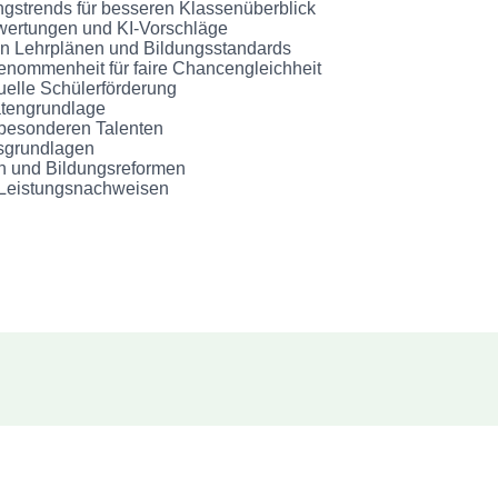
gstrends für besseren Klassenüberblick
Bewertungen und KI-Vorschläge
en Lehrplänen und Bildungsstandards
nommenheit für faire Chancengleichheit
duelle Schülerförderung
atengrundlage
 besonderen Talenten
sgrundlagen
n und Bildungsreformen
n Leistungsnachweisen