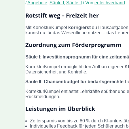
/
Angebote
,
Säule I
,
Säule II
/ Von
edtechverband
Rotstift weg – Freizeit her
Mit KorrekturKumpel
korrigierst
du Hausaufgaben,
kannst du für das Wesentliche nutzen – das Lehre
Zuordnung zum Förderprogramm
Säule I: Investitionsprogramm für eine zeitge
KorrekturKumpel ermöglicht den Aufbau eigener KI-I
Datensicherheit und Kontrolle.
Säule II: Chancenbudget für bedarfsgerechte L
KorrekturKumpel entlastet Lehrkräfte spürbar und er
Rückmeldungen.
Leistungen im Überblick
Zeitersparnis von bis zu 80 % durch KI-unterstü
Individuelles Feedback für jeden Schüler auch b